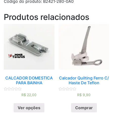
Código do produto: B2421-280-0A0
Produtos relacionados
CALCADOR DOMESTICA
Calcador Quilting Ferro C/
PARA BAINHA
Haste De Teflon
Avaliação
Avaliação
R$
22,00
R$
9,90
0
0
de
de
5
5
Ver opções
Comprar