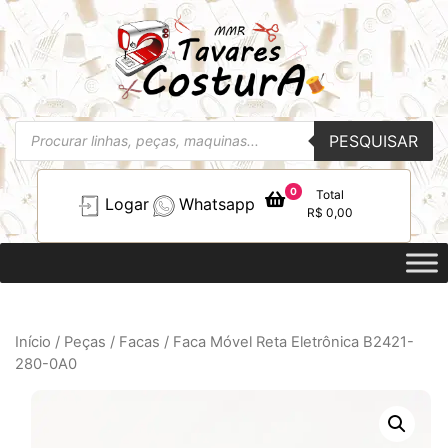
Pesquisar
PESQUISAR
produtos
0
Total
Logar
Whatsapp
R$
0,00
Início
/
Peças
/
Facas
/ Faca Móvel Reta Eletrônica B2421-
280-0A0