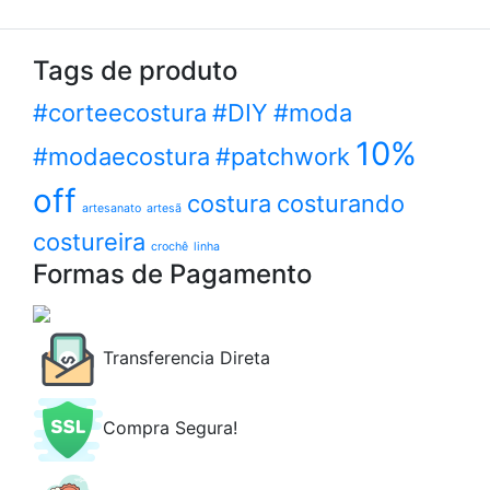
Tags de produto
#corteecostura
#DIY
#moda
10%
#modaecostura
#patchwork
off
costura
costurando
artesanato
artesã
costureira
crochê
linha
Formas de Pagamento
Transferencia Direta
Compra Segura!