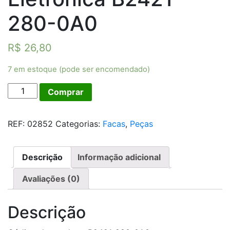
280-0A0
R$
26,80
7 em estoque (pode ser encomendado)
Faca
Comprar
Móvel
Reta
REF:
02852
Categorias:
Facas
,
Peças
Eletrônica
B2421-
280-
Descrição
Informação adicional
0A0
quantidade
Avaliações (0)
Descrição