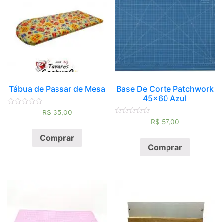
Tábua de Passar de Mesa
Base De Corte Patchwork
45×60 Azul
Avaliação
R$
35,00
0
Avaliação
R$
57,00
de
0
5
de
Comprar
5
Comprar