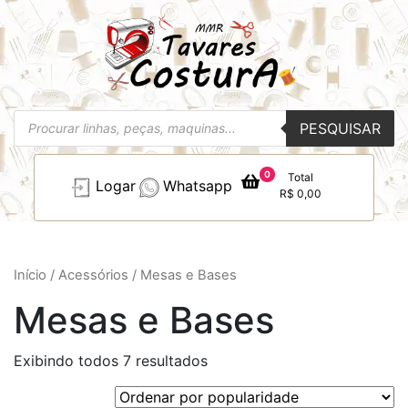
Pesquisar
PESQUISAR
produtos
0
Total
Logar
Whatsapp
R$
0,00
Início
/
Acessórios
/ Mesas e Bases
Mesas e Bases
Exibindo todos 7 resultados