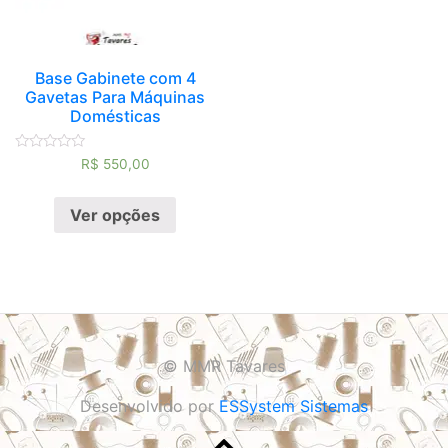
Base Gabinete com 4
Gavetas Para Máquinas
Domésticas
Avaliação
R$
550,00
0
de
5
Ver opções
© MMR Tavares
Desenvolvido por
ESSystem Sistemas