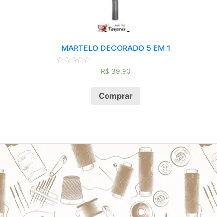
MARTELO DECORADO 5 EM 1
Avaliação
R$
39,90
0
de
5
Comprar