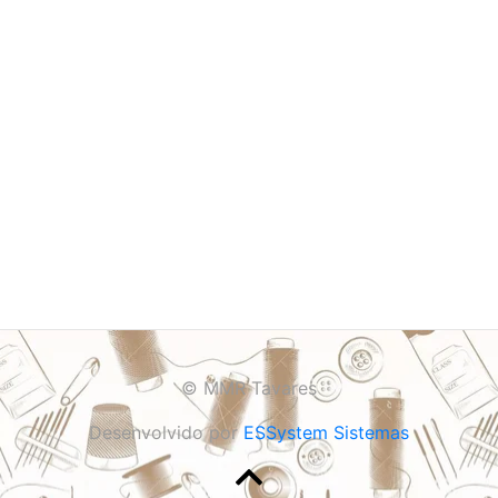
© MMR Tavares
Desenvolvido por
ESSystem Sistemas