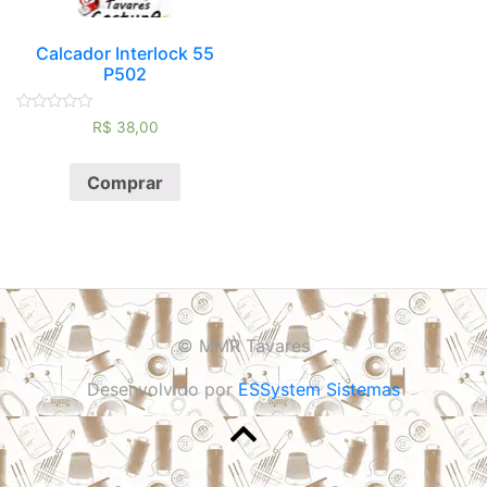
Calcador Interlock 55
P502
Avaliação
R$
38,00
0
de
5
Comprar
© MMR Tavares
Desenvolvido por
ESSystem Sistemas