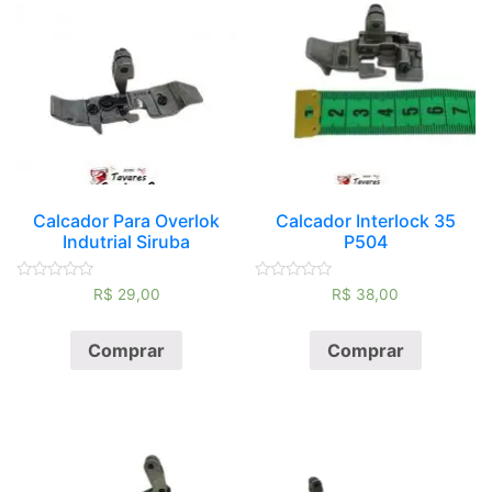
Calcador Para Overlok
Calcador Interlock 35
Indutrial Siruba
P504
Avaliação
Avaliação
R$
29,00
R$
38,00
0
0
de
de
5
5
Comprar
Comprar