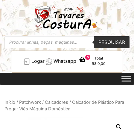
Pesquisar
PESQUISAR
produtos
0
Total
Logar
Whatsapp
R$
0,00
Início
/
Patchwork
/
Calcadores
/ Calcador de Plástico Para
Pregar Viés Máquina Doméstica