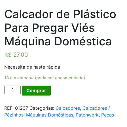
Calcador de Plástico
Para Pregar Viés
Máquina Doméstica
R$
27,00
Necessita de haste rápida
13 em estoque (pode ser encomendado)
Calcador
Comprar
de
Plástico
REF:
01237
Categorias:
Calcadores
,
Calcadores /
Para
Pézinhos
,
Máquinas Domésticas
,
Patchwork
,
Peças
Pregar
Viés