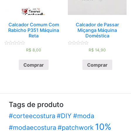
Calcador Comum Com
Calcador de Passar
Rabicho P351 Máquina
Miçanga Máquina
Reta
Doméstica
Avaliação
Avaliação
R$
8,00
R$
14,90
0
0
de
de
5
5
Comprar
Comprar
Tags de produto
#corteecostura
#DIY
#moda
10%
#modaecostura
#patchwork