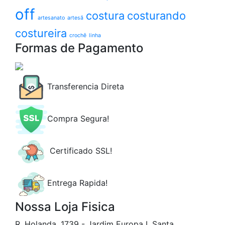
off
costura
costurando
artesanato
artesã
costureira
crochê
linha
Formas de Pagamento
Transferencia Direta
Compra Segura!
Certificado SSL!
Entrega Rapida!
Nossa Loja Fisica
R. Holanda, 1739 - Jardim Europa I, Santa