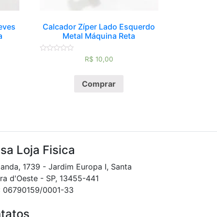
eves
Calcador Zíper Lado Esquerdo
a
Metal Máquina Reta
Avaliação
R$
10,00
0
de
5
Comprar
sa Loja Fisica
landa, 1739 - Jardim Europa I, Santa
ra d'Oeste - SP, 13455-441
: 06790159/0001-33
tatos