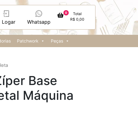
0
Total
R$
0,00
Logar
Whatsapp
orias
Patchwork
Peças
Reta
Zíper Base
etal Máquina