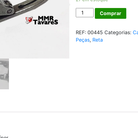
Calcador
Comprar
Zíper
Base
REF:
00445
Categorias:
Ca
Estreita
Peças
,
Reta
Metal
Máquina
Reta
quantidade
íper