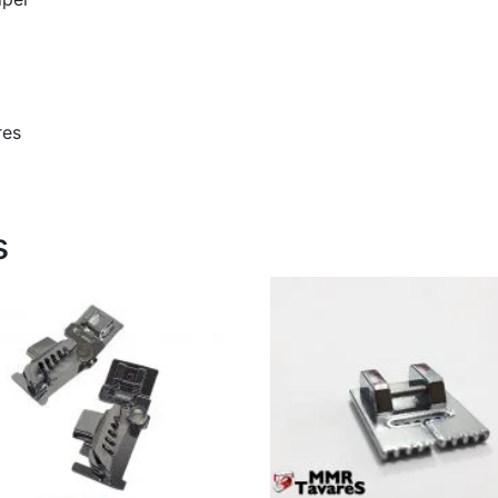
res
s