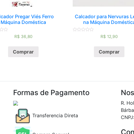
lcador Pregar Viés Ferro
Calcador para Nervuras L
Máquina Doméstica
na Máquina Doméstic
ão
Avaliação
R$
36,80
R$
12,90
0
de
5
Comprar
Comprar
Formas de Pagamento
Nos
R. Ho
Bárba
Transferencia Direta
CNPJ
Con