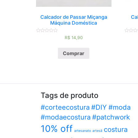
Calcador de Passar Miçanga
Ca
Máquina Doméstica
Avaliação
Avaliaç
R$
14,90
0
0
de
de
5
5
Comprar
Tags de produto
#corteecostura
#DIY
#moda
#modaecostura
#patchwork
10% off
costura
artesanato
artesã