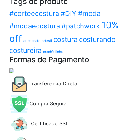
Tags de produto
#corteecostura
#DIY
#moda
10%
#modaecostura
#patchwork
off
costura
costurando
artesanato
artesã
costureira
crochê
linha
Formas de Pagamento
Transferencia Direta
Compra Segura!
Certificado SSL!