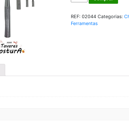
DECORADO
5
REF:
02044
Categorias:
C
EM
Ferramentas
1
quantidade
)