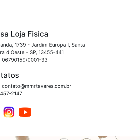
sa Loja Fisica
landa, 1739 - Jardim Europa I, Santa
ra d'Oeste - SP, 13455-441
: 06790159/0001-33
tatos
: contato@mmrtavares.com.br
3457-2147