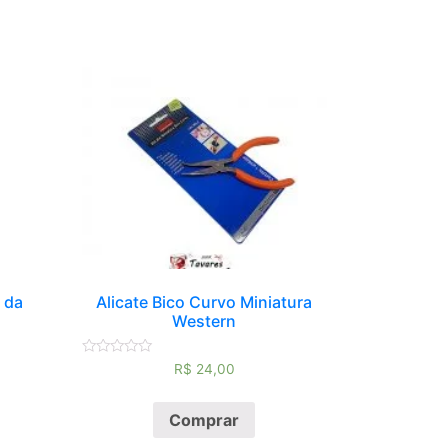
 da
Alicate Bico Curvo Miniatura
Western
Avaliação
R$
24,00
0
de
5
Comprar