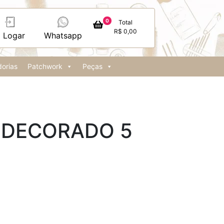
0
Total
R$
0,00
Logar
Whatsapp
orias
Patchwork
Peças
 DECORADO 5