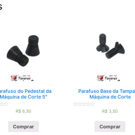
s
arafuso do Pedestal da
Parafuso Base da Tampa
Máquina de Corte 5″
Máquina de Corte
ão
Avaliação
R$
6,50
R$
3,50
0
de
5
Comprar
Comprar