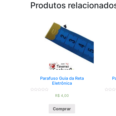
Produtos relacionado
Parafuso Guia da Reta
P
Eletrônica
Avaliação
Avaliaç
R$
4,00
0
0
de
de
5
5
Comprar