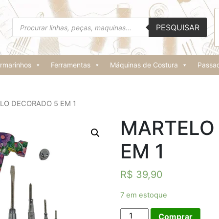
Pesquisar
PESQUISAR
produtos
rmarinhos
Ferramentas
Máquinas de Costura
Passad
LO DECORADO 5 EM 1
MARTELO
EM 1
R$
39,90
7 em estoque
MARTELO
Comprar