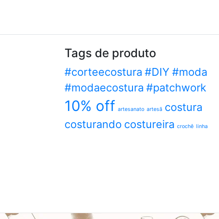
Tags de produto
#corteecostura
#DIY
#moda
#modaecostura
#patchwork
10% off
costura
artesanato
artesã
costurando
costureira
crochê
linha