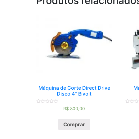
Produtos relacionado
Máquina de Corte Direct Drive
Má
Disco 4″ Bivolt
Avaliação
Avaliaç
R$
800,00
0
0
de
de
5
5
Comprar