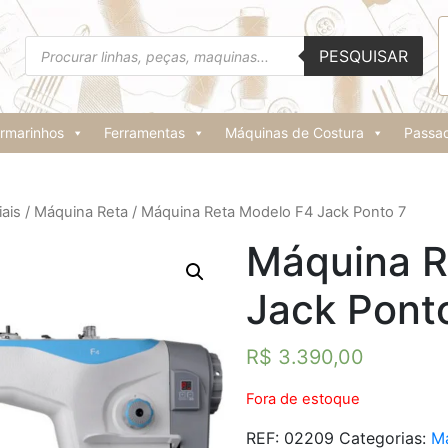
Pesquisar
PESQUISAR
produtos
rmarinhos
Ferramentas
Máquinas de Costura
Passad
ais
/
Máquina Reta
/ Máquina Reta Modelo F4 Jack Ponto 7
Máquina R
Jack Pont
R$
3.390,00
Fora de estoque
REF:
02209
Categorias:
M