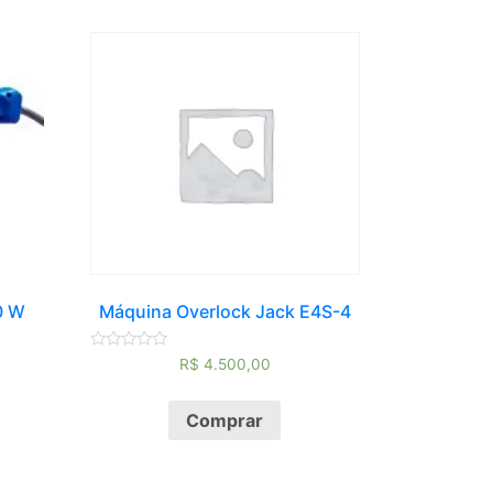
0 W
Máquina Overlock Jack E4S-4
Avaliação
R$
4.500,00
0
de
5
Comprar