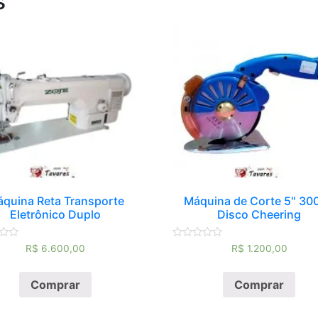
s
quina Reta Transporte
Máquina de Corte 5″ 30
Eletrônico Duplo
Disco Cheering
ão
Avaliação
R$
6.600,00
R$
1.200,00
0
de
5
Comprar
Comprar