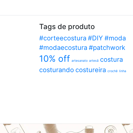
Tags de produto
#corteecostura
#DIY
#moda
#modaecostura
#patchwork
10% off
costura
artesanato
artesã
costurando
costureira
crochê
linha