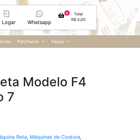
0
Total
R$
0,00
Logar
Whatsapp
orias
Patchwork
Peças
eta Modelo F4
o 7
áquina Reta
,
Máquinas de Costura
,