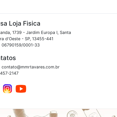
sa Loja Fisica
landa, 1739 - Jardim Europa I, Santa
ra d'Oeste - SP, 13455-441
: 06790159/0001-33
tatos
: contato@mmrtavares.com.br
3457-2147