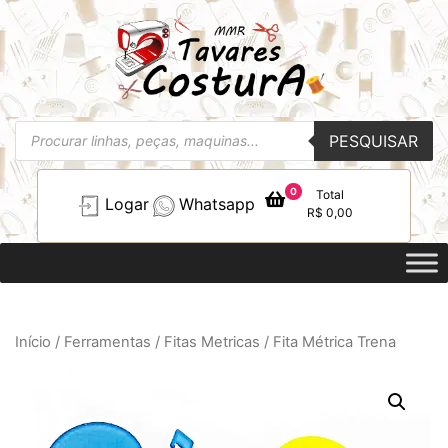
Pesquisar
PESQUISAR
produtos
0
Total
Logar
Whatsapp
R$
0,00
Início
/
Ferramentas
/
Fitas Metricas
/ Fita Métrica Trena