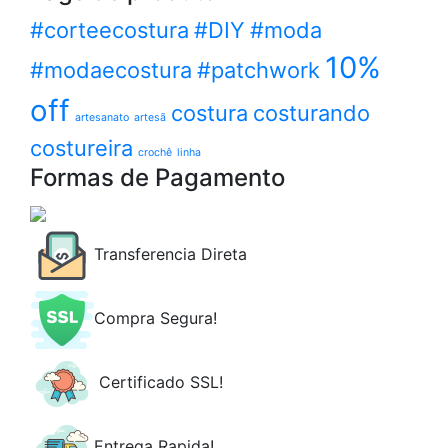
#corteecostura
#DIY
#moda
10%
#modaecostura
#patchwork
off
costura
costurando
artesanato
artesã
costureira
crochê
linha
Formas de Pagamento
Transferencia Direta
Compra Segura!
Certificado SSL!
Entrega Rapida!