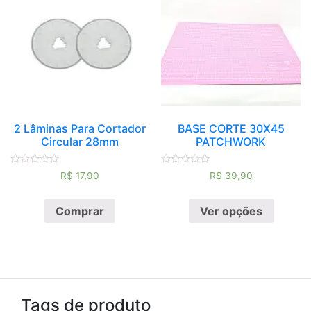
2 Lâminas Para Cortador
BASE CORTE 30X45
Circular 28mm
PATCHWORK
Avaliação
Avaliação
R$
17,90
R$
39,90
0
0
de
de
5
5
Comprar
Ver opções
Tags de produto