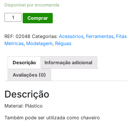
Disponível por encomenda
Fita
Comprar
Métrica
Trena
REF:
02048
Categorias:
Acessórios
,
Ferramentas
,
Fitas
quantidade
Metricas
,
Modelagem
,
Réguas
Descrição
Informação adicional
Avaliações (0)
Descrição
Material: Plástico
Também pode ser utilizada como chaveiro