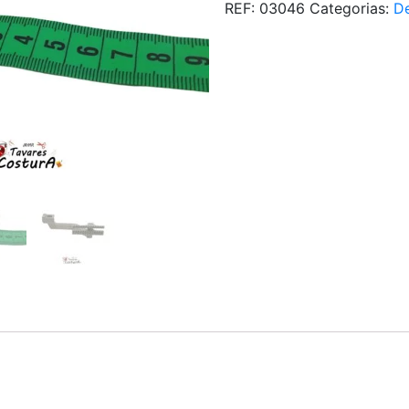
REF:
03046
Categorias:
D
quantidade