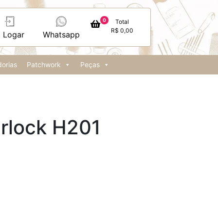
0
Total
R$
0,00
Logar
Whatsapp
orias
Patchwork
Peças
rlock H201