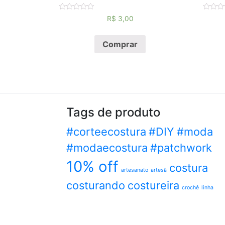
Avaliação
Avaliaç
R$
3,00
0
0
de
de
5
5
Comprar
Tags de produto
#corteecostura
#DIY
#moda
#modaecostura
#patchwork
10% off
costura
artesanato
artesã
costurando
costureira
crochê
linha