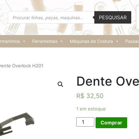
Pesquisar
PESQUISAR
produtos
rmarinhos
Ferramentas
Máquinas de Costura
Passad
Dente Overlock H201
Dente Ove
R$
32,50
1 em estoque
Dente
Comprar
Overlock
H201