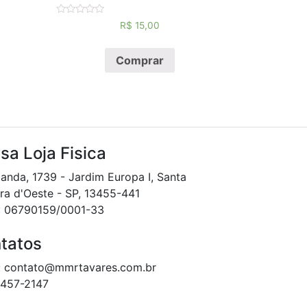
Avaliação
R$
15,00
0
de
5
Comprar
sa Loja Fisica
landa, 1739 - Jardim Europa I, Santa
ra d'Oeste - SP, 13455-441
: 06790159/0001-33
tatos
: contato@mmrtavares.com.br
3457-2147