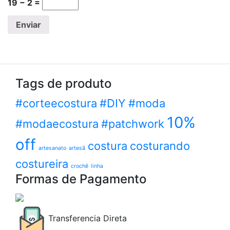
19 − 2 =
Tags de produto
#corteecostura
#DIY
#moda
10%
#modaecostura
#patchwork
off
costura
costurando
artesanato
artesã
costureira
crochê
linha
Formas de Pagamento
Transferencia Direta