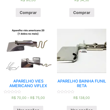
R$
96,00
R$
54,50
0
0
de
de
5
5
Comprar
Comprar
APARELHO VIES
APARELHO BAINHA FUNIL
AMERICANO VIFLEX
RETA
Avaliação
Avaliação
R$
70,00
–
R$
75,00
R$
138,00
0
0
de
de
5
5