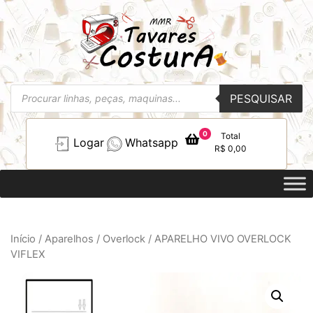
Pesquisar
PESQUISAR
produtos
0
Total
Logar
Whatsapp
R$
0,00
Início
/
Aparelhos
/
Overlock
/ APARELHO VIVO OVERLOCK
VIFLEX