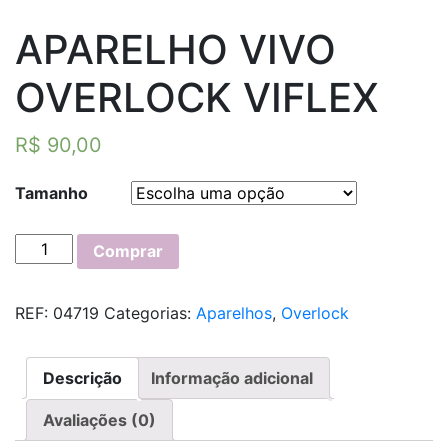
APARELHO VIVO
OVERLOCK VIFLEX
R$
90,00
Tamanho
APARELHO
Comprar
VIVO
OVERLOCK
REF:
04719
Categorias:
Aparelhos
,
Overlock
VIFLEX
quantidade
Descrição
Informação adicional
Avaliações (0)