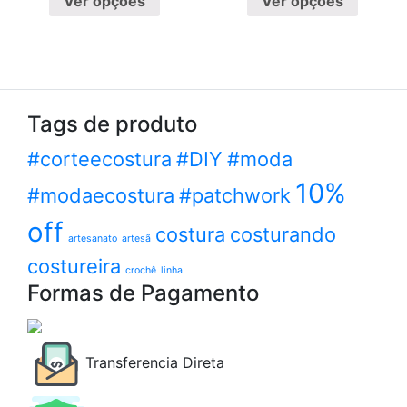
Ver opções
Ver opções
Tags de produto
#corteecostura
#DIY
#moda
10%
#modaecostura
#patchwork
off
costura
costurando
artesanato
artesã
costureira
crochê
linha
Formas de Pagamento
Transferencia Direta