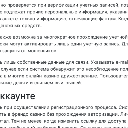
льно проверяется при верификации учетных записей, поэ
же подлежат прочие персональные информация, указан
 в анкете только информацию, отвечающие фактам. Ког
денежных средств.
также возможна за многократное прохождение учетной
роки могут активировать лишь один учетную запись. 
 защиты от мошенников.
ь лишь собственные данные для связи. Указывать e-ma
 случае если система обнаружит это несоблюдение пол
а в многих онлайн-казино дружественные. Пользовате
льные деньги и снятием выигрышей.
аккаунте
сь при осуществлении регистрационного процесса. Си
ть в френдс казино без прохождения авторизации. Ли
тал. Тем не менее, когда изменить ссылку для доступа 
сс, требующий не более 5 секунд. Он нужен для вериф