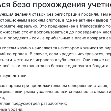
ься безо прохождения учетн
ункция делания ставок без регистрации профиля. Тем 
трационным версиям слотов, в где не активен вывод 
рмате нереально. Это предназначен в friendscasino то
можностью стоит воспользоваться до проведением нас
и и определить самые прибыльные в плане возврата а
 гостям казино начисляется некоторое количество ви
ий по срокам. В случае, если кредиты исчерпаются, п
ть эти жетоны из игрового клуба нельзя. Они также н
 всё-таки сохранятся на балансе однорукого бандита.
такую детали:
вает призы при продолжительном совершении ставок;
ыигрыша выигрыша увеличение или снижение стоимости
ии;
мплея предусмотрел разработчик;
ные уровни.