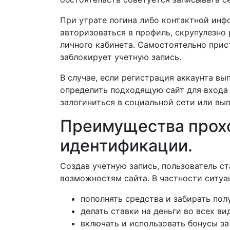
При утрате логина либо контактной ин
авторизоваться в профиль, скрупулезно
личного кабинета. Самостоятельно при
заблокирует учетную запись.
В случае, если регистрация аккаунта в
определить подходящую сайт для входа 
залогиниться в социальной сети или вы
Преимущества прохо
идентификации.
Создав учетную запись, пользователь ст
возможностям сайта. В частности ситуац
пополнять средства и забирать пол
делать ставки на деньги во всех ви
включать и использовать бонусы за