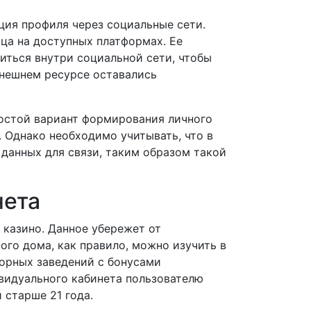
ция профиля через социальные сети.
ца на доступных платформах. Ее
иться внутри социальной сети, чтобы
внешнем ресурсе оставались
ростой вариант формирования личного
. Однако необходимо учитывать, что в
данных для связи, таким образом такой
нета
казино. Данное убережет от
го дома, как правило, можно изучить в
горных заведений с бонусами
видуального кабинета пользователю
 старше 21 года.