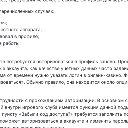
перечисленных случаях:
ля;
вестного аппарата;
вовал в профиле;
е работы;
тв потребуется авторизоваться в профиль заново. Про
ые аккаунта. Как качестве учетных данных часто задей
мя от времени нужно указать логин в онлайн-казино. 
зоваться». Обычно правило, она находится около опци
трудности с прохождением авторизации. В основном сл
ций внутри игрового клуба имеется функция данной по
 пункту «Забыли код доступа?» требуется заполнить 
я поможет авторизоваться в аккаунте и изменить парол
кретное значение в тетрадь.