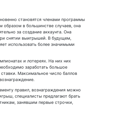
гновенно становятся членами программы
м образом в большинстве случаев, она
тельно за создание аккаунта. Она
ри снятии выигрышей. В будущем,
ляет использовать более значимыми
мпионатах и лотереях. На них них
необходимо заработать большое
е ставки. Максимальное число баллов
 вознаграждение.
аменту правил, вознаграждения можно
ыигрыш, специалисты предлагают брать
тникам, занявшим первые строчки,